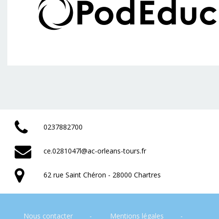
0237882700
ce.0281047l@ac-orleans-tours.fr
62 rue Saint Chéron - 28000 Chartres
Nous contacter
Mentions légales