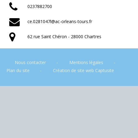
0237882700
ce.0281047l@ac-orleans-tours.fr
62 rue Saint Chéron - 28000 Chartres
Nous contacter
Mentions légales
Plan du site
Création de site web Captusite