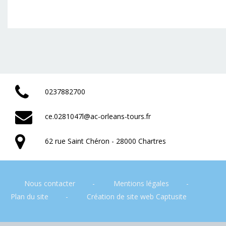
0237882700
ce.0281047l@ac-orleans-tours.fr
62 rue Saint Chéron - 28000 Chartres
Nous contacter
Mentions légales
Plan du site
Création de site web Captusite