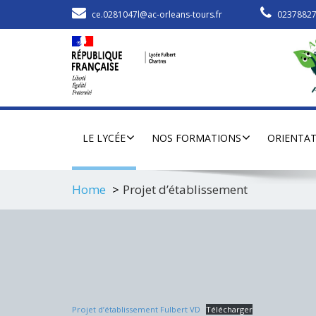
ce.0281047l@ac-orleans-tours.fr
0237882
LE LYCÉE
NOS FORMATIONS
ORIENTA
Home
Projet d’établissement
Projet d’établissement Fulbert VD
Télécharger