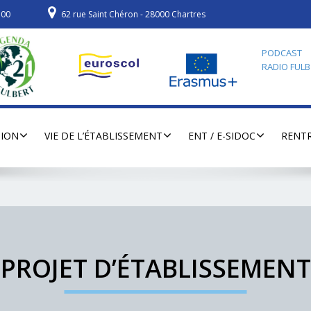
700
62 rue Saint Chéron - 28000 Chartres
PODCAST
RADIO FULB
TION
VIE DE L’ÉTABLISSEMENT
ENT / E-SIDOC
RENTR
PROJET D’ÉTABLISSEMENT