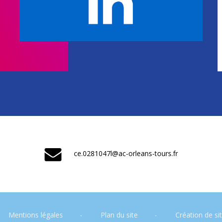
ce.0281047l@ac-orleans-tours.fr
Mentions légales
Plan du site
Création de si