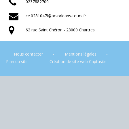
0237882700
ce.0281047l@ac-orleans-tours.fr
62 rue Saint Chéron - 28000 Chartres
Nous contacter
Mentions légales
Plan du site
Création de site web Captusite