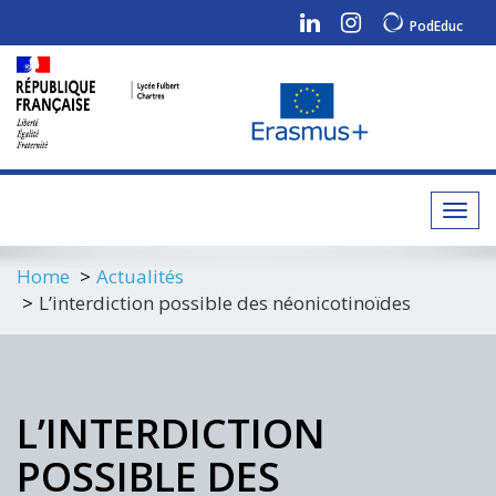
PodEduc
Toggl
navig
Home
Actualités
L’interdiction possible des néonicotinoïdes
L’INTERDICTION
POSSIBLE DES