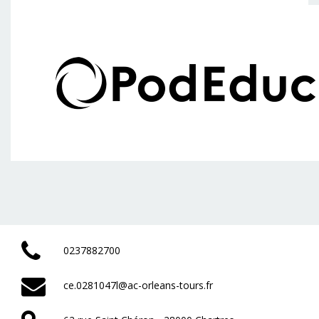
0237882700
ce.0281047l@ac-orleans-tours.fr