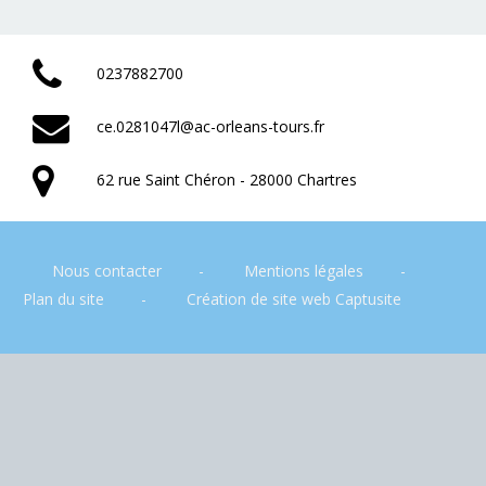
0237882700
ce.0281047l@ac-orleans-tours.fr
62 rue Saint Chéron - 28000 Chartres
Nous contacter
Mentions légales
Plan du site
Création de site web Captusite