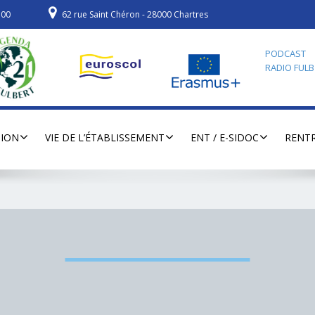
700
62 rue Saint Chéron - 28000 Chartres
PODCAST
RADIO FULB
TION
VIE DE L’ÉTABLISSEMENT
ENT / E-SIDOC
RENTR