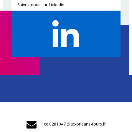
Suivez-nous sur Linkedin
ce.0281047l@ac-orleans-tours.fr