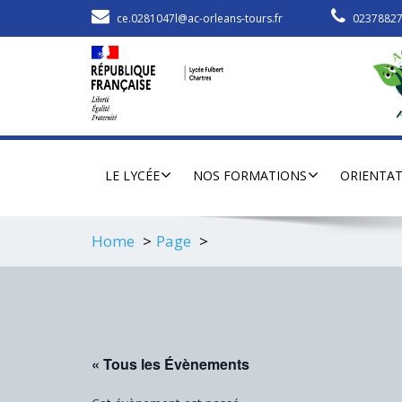
ce.0281047l@ac-orleans-tours.fr
0237882
LE LYCÉE
NOS FORMATIONS
ORIENTA
Home
Page
« Tous les Évènements