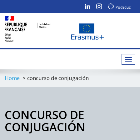
PodEduc
Toggl
navig
Home
concurso de conjugación
CONCURSO DE
CONJUGACIÓN